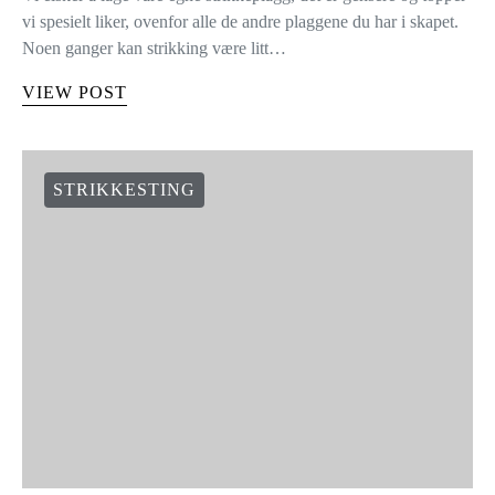
HVORDAN STRIKKE SAMME
MASKE TO GANGER
Vi elsker å lage våre egne strikkeplagg, det er gensere og topper
vi spesielt liker, ovenfor alle de andre plaggene du har i skapet.
Noen ganger kan strikking være litt…
VIEW POST
STRIKKESTING