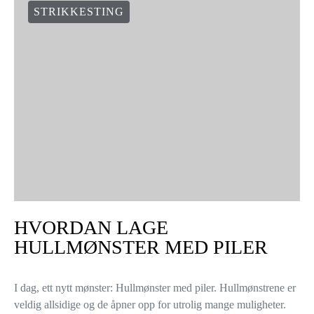
Noen ganger når du strikker et plagg, vil det stå i mønsteret at du
skal plukke opp masker for å fullføre plagget: Til å strikke hals,
knappestolpe på en cardigan,…
VIEW POST
STRIKKESTING