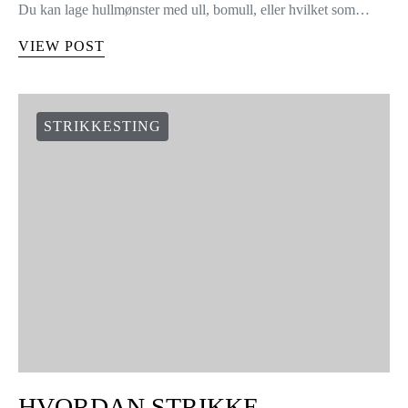
HVORDAN LAGE
HULLMØNSTER MED PILER
I dag, ett nytt mønster: Hullmønster med piler. Hullmønstrene er
veldig allsidige og de åpner opp for utrolig mange muligheter.
Du kan lage hullmønster med ull, bomull, eller hvilket som…
VIEW POST
STRIKKESTING