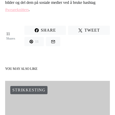
når du feller av masker på den tradisjonelle måten.
La oss sette i gang, bruk et av dine pågående prosjekter og øv
deg på å få en så elastisk kant som mulig. Oh! Husk å ta masse
bilder og del dem på sosiale medier ved å bruke hashtag
#weareknitters
.
SHARE
TWEET
11
Shares
11
YOU MAY ALSO LIKE