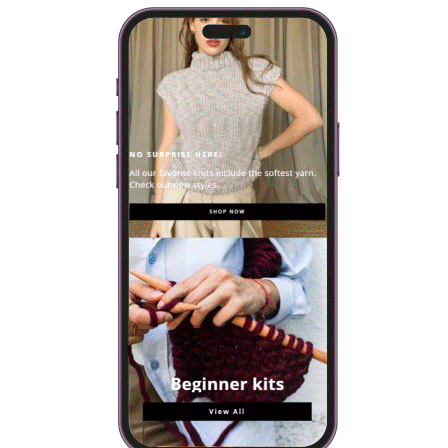
VISIT OUR ONLINE SHOP
Every knitting kit includes everything you will need to make
your own design: yarn, needles and a selection of patterns.
SHOP NOW