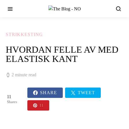
STRIKKESTING
HVORDAN FELLE AV MED
ELASTISK KANT
2 minute read
SHARE
TWEET
11
Shares
11