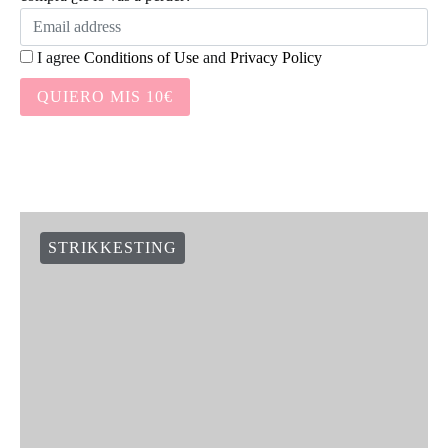
NEWSLETTER:
Suscríbete a nuestra newsletter y te damos 10€ en tu primera
compra ¿te lo vas a perder?
I agree
Conditions of Use
and
Privacy Policy
QUIERO MIS 10€
STRIKKESTING