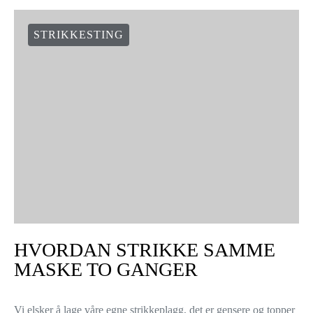
3 shares
Hvis det finnes en perfekt teknikk for et varmt skjerf, så er det
falsk patent. Den er reversibel, og den gjør plagget tykkere og
varmere når det er ferdig.…
VIEW POST
STRIKKESTING