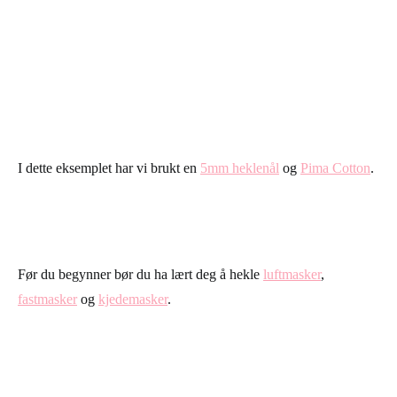
I dette eksemplet har vi brukt en
5mm heklenål
og
Pima Cotton
.
Før du begynner bør du ha lært deg å hekle
luftmasker
,
fastmasker
og
kjedemasker
.