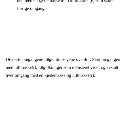
den med en kjedemaske inn i luftmasken(e) som startet
forrige omgang.
De neste omgangene følger du stegene ovenfor: Start omgangen
med luftmaske(r), følg økninger som mønsteret viser, og avslutt
hver omgang med en kjedemaske og luftmaske(r).