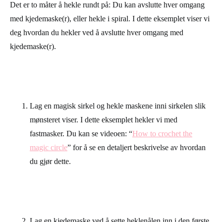
Det er to måter å hekle rundt på: Du kan avslutte hver omgang
med kjedemaske(r), eller hekle i spiral. I dette eksemplet viser vi
deg hvordan du hekler ved å avslutte hver omgang med
kjedemaske(r).
Lag en magisk sirkel og hekle maskene inni sirkelen slik
mønsteret viser. I dette eksemplet hekler vi med
fastmasker. Du kan se videoen: “
How to crochet the
magic circle
” for å se en detaljert beskrivelse av hvordan
du gjør dette.
Lag en kjedemaske ved å sette heklenålen inn i den første