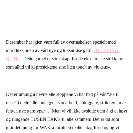
Desember har igjen vært full av overraskelser, spesielt med
introduksjonen av vårt nye og luksuriøse garn
THE BLING-
BLING
. Dette garnet er som skapt for de eksentriske strikkerne
som alltid vil gi prosjektene sine liten touch av «luksus».
Det er umulig å nevne alle stoppene vi har hatt på vår “2018
reise” i dette lille innlegget; samarbeid, #bloggere, strikkere, nye
farger, nye garntyper … Men vi vil ikke avslutte uten å gi et høyt
og rungende TUSEN TAKK til alle sammen! Det er du som
gjør det mulig for WAK å forbli en realitet dag for dag, og vi