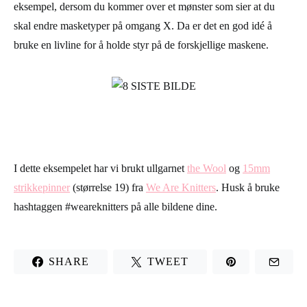
eksempel, dersom du kommer over et mønster som sier at du
skal endre masketyper på omgang X. Da er det en god idé å
bruke en livline for å holde styr på de forskjellige maskene.
I dette eksempelet har vi brukt ullgarnet
the Wool
og
15mm
strikkepinner
(størrelse 19) fra
We Are Knitters
. Husk å bruke
hashtaggen #weareknitters på alle bildene dine.
SHARE
TWEET