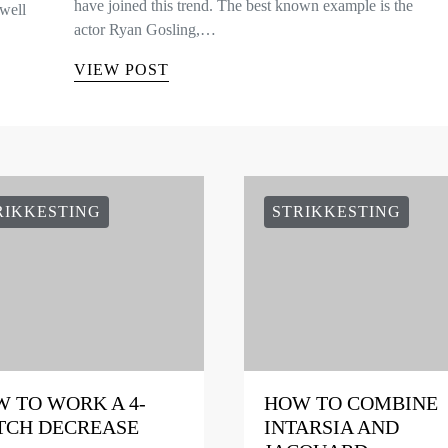
have joined this trend. The best known example is the
well
actor Ryan Gosling,…
VIEW POST
RIKKESTING
STRIKKESTING
 TO WORK A 4-
HOW TO COMBINE
TCH DECREASE
INTARSIA AND