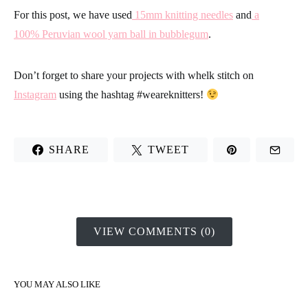
For this post, we have used
15mm knitting needles
and
a
100% Peruvian wool yarn ball in bubblegum
.
Don’t forget to share your projects with whelk stitch on
Instagram
using the hashtag
#weareknitters
!
SHARE
TWEET
VIEW COMMENTS (0)
YOU MAY ALSO LIKE