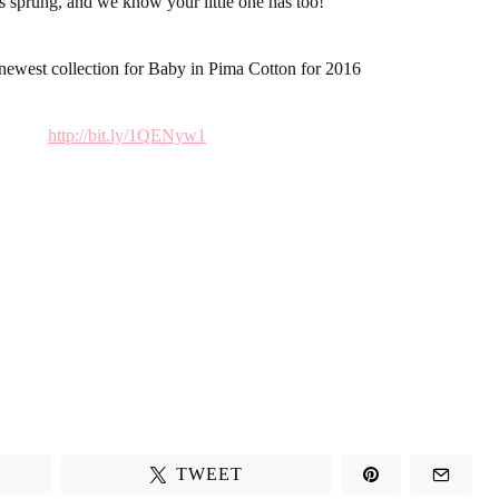
s sprung, and we know your little one has too!
newest collection for Baby in Pima Cotton for 2016
http://bit.ly/1QENyw1
TWEET