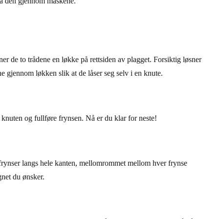
ra den gjennom maskene.
r de to trådene en løkke på rettsiden av plagget. Forsiktig løsner
e gjennom løkken slik at de låser seg selv i en knute.
knuten og fullføre frynsen. Nå er du klar for neste!
r frynser langs hele kanten, mellomrommet mellom hver frynse
gnet du ønsker.