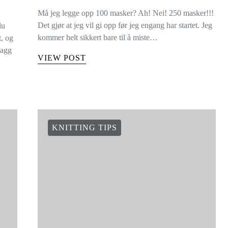
Må jeg legge opp 100 masker? Ah! Nei! 250 masker!!!
Det gjør at jeg vil gi opp før jeg engang har startet. Jeg
du
kommer helt sikkert bare til å miste…
t, og
lagg
VIEW POST
KNITTING TIPS