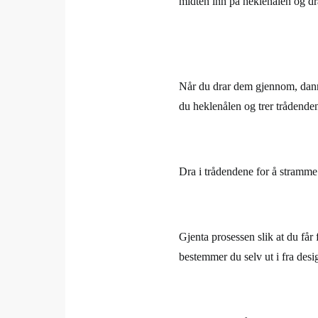
midten inn på heklenålen og d
Når du drar dem gjennom, danne
du heklenålen og trer trådenden
Dra i trådendene for å stramme 
Gjenta prosessen slik at du få
bestemmer du selv ut i fra desi