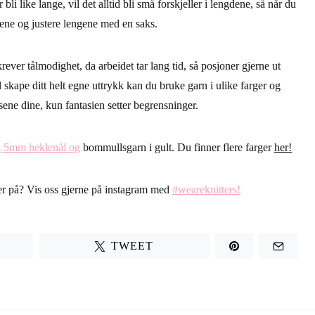
 bli like lange, vil det alltid bli små forskjeller i lengdene, så når du
sene og justere lengene med en saks.
krever tålmodighet, da arbeidet tar lang tid, så posjoner gjerne ut
l skape ditt helt egne uttrykk kan du bruke garn i ulike farger og
sene dine, kun fantasien setter begrensninger.
n
5mm heklenål og
bommullsgarn i gult. Du finner flere farger
her!
ser på? Vis oss gjerne på instagram med
#weareknitters!
TWEET