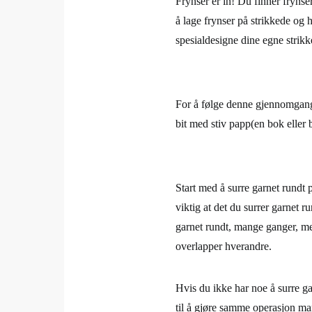
Frynser er in! Du finner frynser
å lage frynser på strikkede og 
spesialdesigne dine egne strikk
For å følge denne gjennomgange
bit med stiv papp(en bok eller 
Start med å surre garnet rundt 
viktig at det du surrer garnet 
garnet rundt, mange ganger, men
overlapper hverandre.
Hvis du ikke har noe å surre g
til å gjøre samme operasjon m