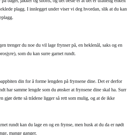
 på bager, jakker og shorts, og det beste er at det er ufattelig enkelt
heklede plagg. I innlegget under viser vi deg hvordan, slik at du kan
eplagg.
n trenger du noe du vil lage frynser på, en heklenål, saks og en
brosjyre), som du kan surre garnet rundt.
pappbiten din for å forme lengden på frynsene dine. Det er derfor
rundt har samme lengde som du ønsker at frynsene dine skal ha. Surr
 gjør dette så trådene ligger så rett som mulig, og at de ikke
arnet rundt kan du lage en og en frynse, men husk at du da er nødt
ange, mange ganger.