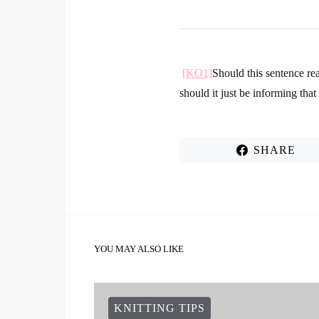
[KO1]
Should this sentence real
should it just be informing that 
SHARE
YOU MAY ALSO LIKE
KNITTING TIPS