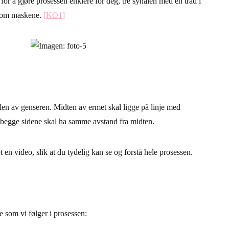
 for å gjøre prosessen enklere for deg, tre synålen med en tråd i
nnom maskene.
[KO1]
len av genseren. Midten av ermet skal ligge på linje med
begge sidene skal ha samme avstand fra midten.
t en video, slik at du tydelig kan se og forstå hele prosessen.
e som vi følger i prosessen: