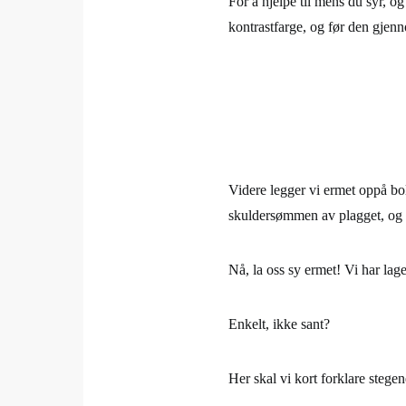
For å hjelpe til mens du syr, og
kontrastfarge, og før den gje
Videre legger vi ermet oppå bo
skuldersømmen av plagget, og 
Nå, la oss sy ermet! Vi har lage
Enkelt, ikke sant?
Her skal vi kort forklare stegen