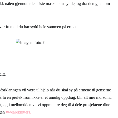
stikk nålen gjennom den siste masken du sydde, og dra den gjennom
over frem til du har sydd hele sømmen på ermet.
itt.
forklaringen vil være til hjelp når du skal sy på ermene til genserne
 å få en perfekt søm ikke er et umulig oppdrag, blir alt mer morsomt.
, og i mellomtiden vil vi oppmuntre deg til å dele prosjektene dine
ggen
#weareknitters.