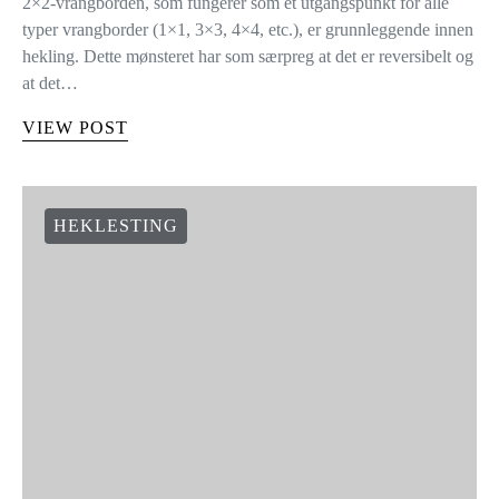
2×2-vrangborden, som fungerer som et utgangspunkt for alle
typer vrangborder (1×1, 3×3, 4×4, etc.), er grunnleggende innen
hekling. Dette mønsteret har som særpreg at det er reversibelt og
at det…
VIEW POST
HEKLESTING