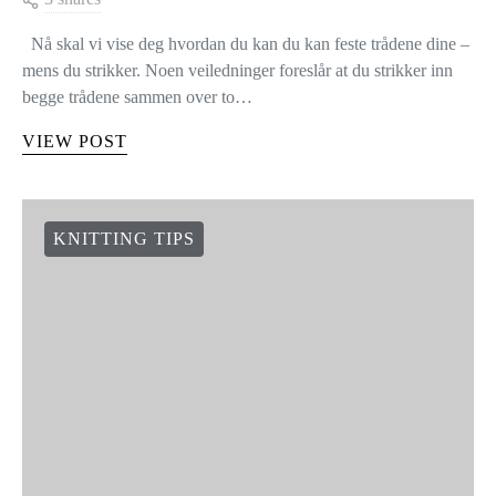
HVORDAN FESTE TRÅDER
MENS DU STRIKKER
3 shares
Nå skal vi vise deg hvordan du kan du kan feste trådene dine –
mens du strikker. Noen veiledninger foreslår at du strikker inn
begge trådene sammen over to…
VIEW POST
KNITTING TIPS