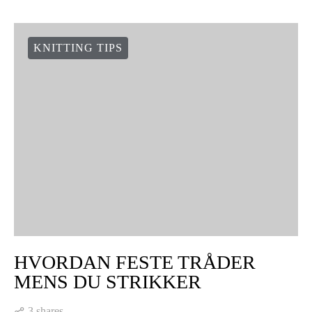
vikitg å kunne alle for å velge den teknikken som til enhver tid
er best tilpasset det plagget…
VIEW POST
KNITTING TIPS