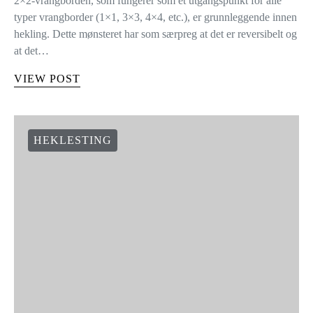
2×2-vrangborden, som fungerer som et utgangspunkt for alle
typer vrangborder (1×1, 3×3, 4×4, etc.), er grunnleggende innen
hekling. Dette mønsteret har som særpreg at det er reversibelt og
at det…
VIEW POST
HEKLESTING